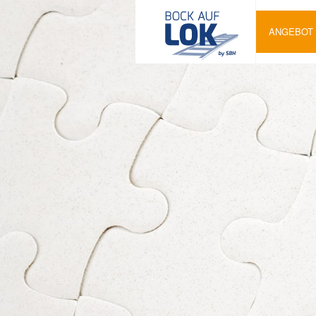
ANGEBOT
LOKFÜHRER
N
NACHSCHUL
G TF
ONLINEKU
LOKFÜHRER
N
WAGEN-
MEISTER*I
BAUZUGFÜH
R
BAHN-
SEMINARE