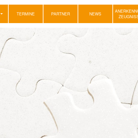
ANERKENN
TERMINE
PARTNER
NEWS
ZEUGNIS
*I
UN
RS
*I
N
RE