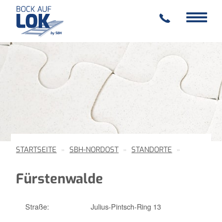
Toggle
Toggle
navigation
navigat
STARTSEITE
SBH-NORDOST
STANDORTE
Fürstenwalde
Straße:
Julius-Pintsch-Ring 13